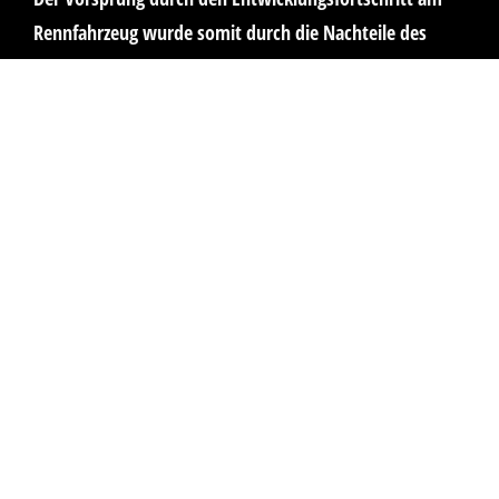
Rennfahrzeug wurde somit durch die Nachteile des
Motors wieder kompensiert.
ZAKSPEED stieg daraufhin 1990 aus der Formel 1 aus.
welche dann erstmals seit 1977 ohne Deutsches Team
stattfand.
Kaufanfrage
Anrede