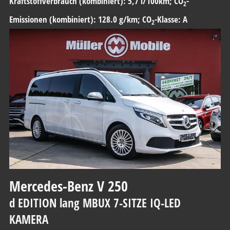
Kraftstoffverbrauch (kombiniert):
5,7 l/100km
;
CO
-
2
Emissionen (kombiniert):
128.0 g/km
;
CO
-Klasse:
A
2
Mercedes-Benz
V 250
d EDITION lang MBUX 7-SITZE IQ-LED
KAMERA