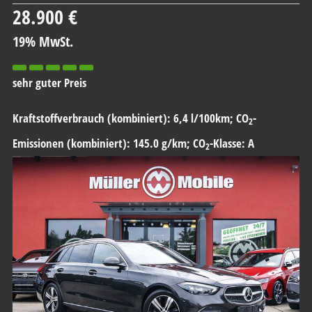
28.900 €
19% MwSt.
sehr guter Preis
Kraftstoffverbrauch (kombiniert):
6,4 l/100km
;
CO
-
2
Emissionen (kombiniert):
145.0 g/km
;
CO
-Klasse:
A
2