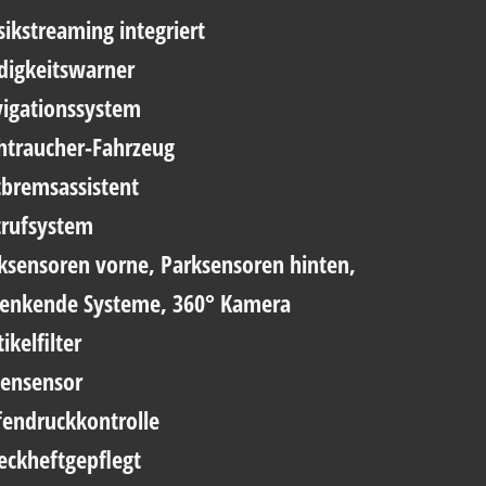
kstreaming integriert
igkeitswarner
igationssystem
htraucher-Fahrzeug
bremsassistent
rufsystem
ksensoren vorne, Parksensoren hinten,
lenkende Systeme, 360° Kamera
ikelfilter
ensensor
fendruckkontrolle
eckheftgepflegt