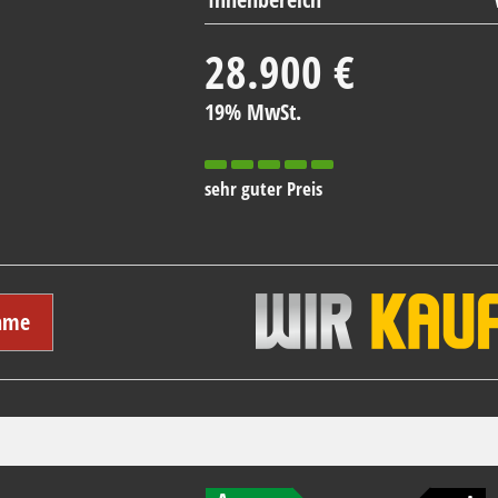
28.900 €
19% MwSt.
sehr guter Preis
hme