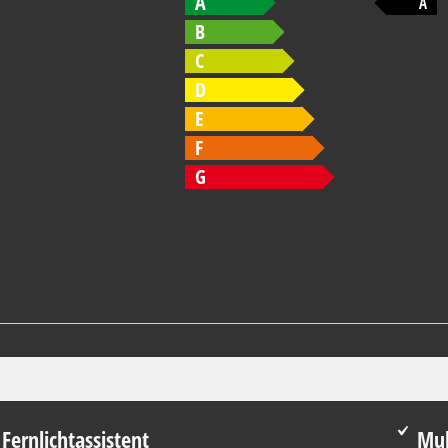
A
A
B
C
D
E
F
G
Fernlichtassistent
Mul