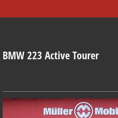
BMW
223 Active Tourer
i xDrive LEDER HEAD-UP SPORT 4