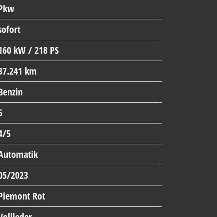
Pkw
sofort
160 kW / 218 PS
37.241 km
Benzin
5
4/5
Automatik
05/2023
Piemont Rot
Vollleder