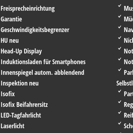
Freisprecheinrichtung
Musi
Garantie
Müd
Geschwindigkeitsbegrenzer
Nav
HU neu
Nic
Head-Up Display
Not
Induktionsladen für Smartphones
Not
Innenspiegel autom. abblendend
Par
Inspektion neu
Selbst
Isofix
Part
Isofix Beifahrersitz
Reg
LED-Tagfahrlicht
Rei
Laserlicht
Sch